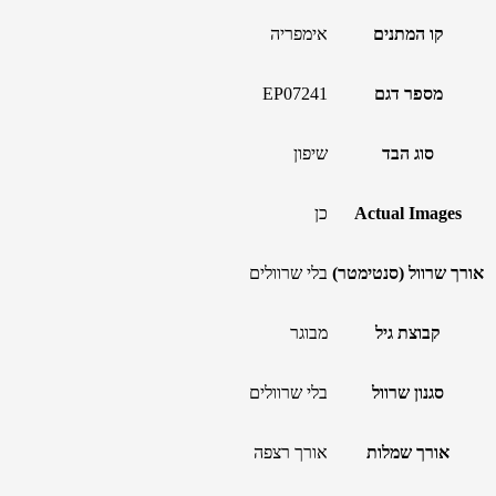
קו המתנים
אימפריה
מספר דגם
EP07241
סוג הבד
שיפון
Actual Images
כן
אורך שרוול (סנטימטר)
בלי שרוולים
קבוצת גיל
מבוגר
סגנון שרוול
בלי שרוולים
אורך שמלות
אורך רצפה