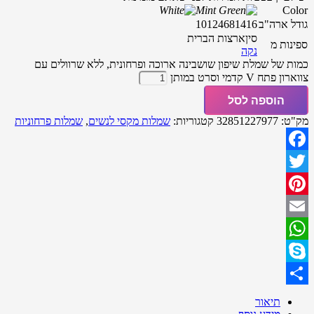
Color
גודל ארה"ב
16
14
8
6
4
12
10
סין
ארצות הברית
ספינות מ
נקה
כמות של שמלת שיפון שושבינה ארוכה ופרחונית, ללא שרוולים עם
צווארון פתח V קדמי וסרט במותן
הוספה לסל
מק"ט:
32851227977
קטגוריות:
שמלות מקסי לנשים
,
שמלות פרחוניות
Facebook
Twitter
Pinterest
Email
WhatsApp
Skype
Share
תיאור