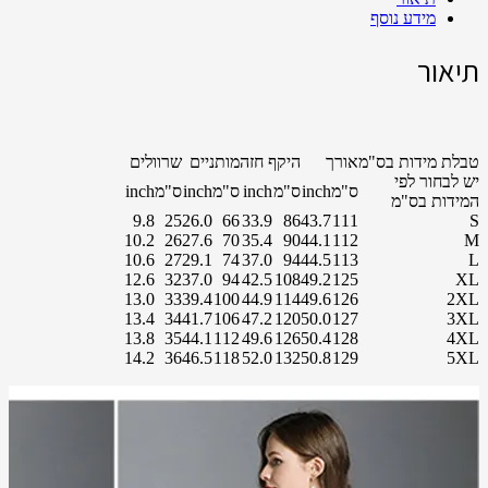
מידע נוסף
תיאור
טבלת מידות בס"מ
אורך
היקף חזה
מותניים
שרוולים
יש לבחור לפי
ס"מ
inch
ס"מ
inch
ס"מ
inch
ס"מ
inch
המידות בס"מ
9.8
25
26.0
66
33.9
86
43.7
111
S
10.2
26
27.6
70
35.4
90
44.1
112
M
10.6
27
29.1
74
37.0
94
44.5
113
L
12.6
32
37.0
94
42.5
108
49.2
125
XL
13.0
33
39.4
100
44.9
114
49.6
126
2XL
13.4
34
41.7
106
47.2
120
50.0
127
3XL
13.8
35
44.1
112
49.6
126
50.4
128
4XL
14.2
36
46.5
118
52.0
132
50.8
129
5XL