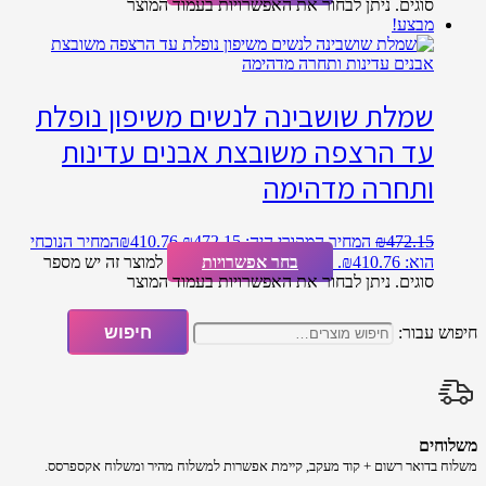
סוגים. ניתן לבחור את האפשרויות בעמוד המוצר
מבצע!
שמלת שושבינה לנשים משיפון נופלת
עד הרצפה משובצת אבנים עדינות
ותחרה מדהימה
472.15
₪
המחיר המקורי היה: ₪472.15.
410.76
₪
המחיר הנוכחי
הוא: ₪410.76.
בחר אפשרויות
למוצר זה יש מספר
סוגים. ניתן לבחור את האפשרויות בעמוד המוצר
חיפוש עבור:
חיפוש
משלוחים
משלוח​ ב​דואר רשום + קוד מעקב​​, קיימת אפשרות למשלוח מהיר​ ומשלוח אקספרסס.