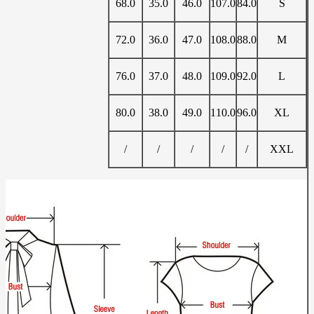
68.0
35.0
46.0
107.0
84.0
S
72.0
36.0
47.0
108.0
88.0
M
76.0
37.0
48.0
109.0
92.0
L
80.0
38.0
49.0
110.0
96.0
XL
/
/
/
/
/
XXL