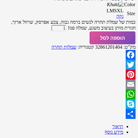
Color
L
M
S
XL
Size
נקה
כמות של שמלת תחרה לנשים ברמה גבוה, צבע אפרסק, שרוול ארוך,
חגורת מותן בעיצוב משגע, שמלה פגז!
הוספה לסל
מק"ט:
32861201404
קטגוריה:
שמלות תחרה
Facebook
Twitter
Pinterest
Email
WhatsApp
Skype
Share
תיאור
מידע נוסף