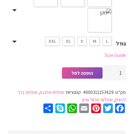
XXL
XL
S
M
L
גודל
Size Guide
כמות
הוספה לסל
של
שמלת
מק"ט:
4000311153429
קטגוריות:
שמלות אלגנט
,
שמלות ברך
Slim
לנשים
,
שמלות שרוול ארוך
לנשים,
Share
WhatsApp
Skype
Pinterest
Email
Twitter
Facebook
גובה
ברך,
שרוול