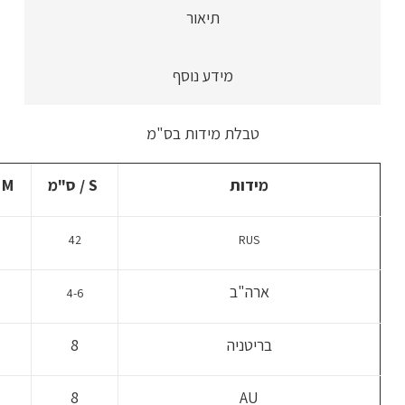
ארוך
תיאור
צווארון
מוצק
מידע נוסף
אלגנטית
ואפנתית,
4
טבלת מידות בס"מ
צבעים
לבחירה
מידות
S / ס"מ
M / ס"מ
42
RUS
ארה"ב
4-6
בריטניה
8
8
AU