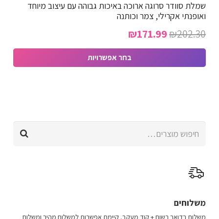
שמלת סוודר סרוגה ארוכה באיכות גבוהה עם עיצוב מיוחד
סוגים.
ואופנתי אקרילי, צמר וכותנה
ניתן
המחיר
המחיר
₪
171.99
₪
202.30
לבחור
המקורי
הנוכחי
את
בחר אפשרויות
האפשרויות
היה:
הוא:
למוצר
בעמוד
₪171.99.
₪202.30.
זה
המוצר
יש
מספר
חיפוש
סוגים.
עבור:
ניתן
לבחור
את
האפשרויות
בעמוד
משלוחים
המוצר
משלוח​ ב​דואר רשום + קוד מעקב​​, קיימת אפשרות למשלוח מהיר​ ומשלוח